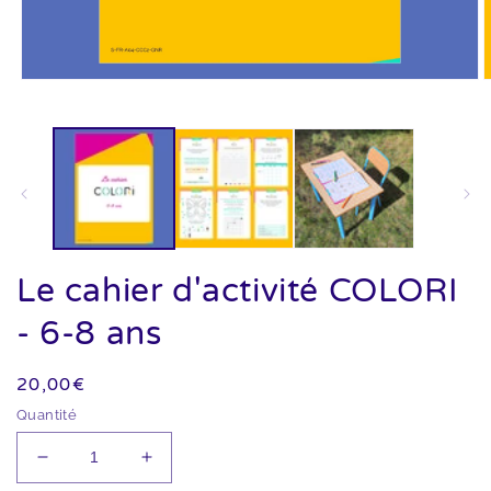
Ouvrir
O
le
l
média
m
1
2
dans
d
une
u
fenêtre
f
modale
m
Le cahier d'activité COLORI
- 6-8 ans
Prix
20,00€
habituel
Quantité
Réduire
Augmenter