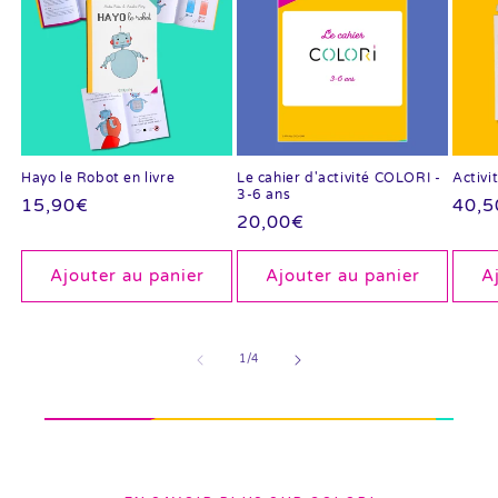
Hayo le Robot en livre
Le cahier d'activité COLORI -
Activi
3-6 ans
Prix
15,90€
Prix
40,5
Prix
20,00€
habituel
habi
habituel
Ajouter au panier
Ajouter au panier
A
de
1
/
4