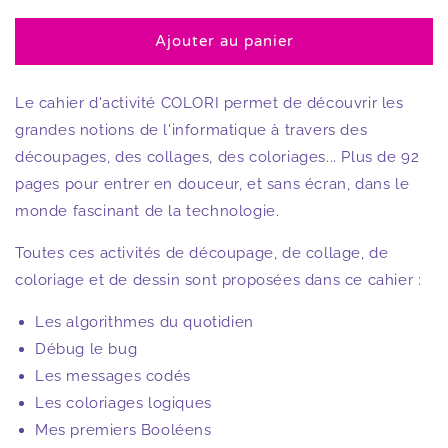
la
la
quantité
quantité
Ajouter au panier
de
de
Le
Le
cahier
cahier
Le cahier d'activité COLORI permet de découvrir les
d&#39;activité
d&#39;activité
grandes notions de l'informatique à travers des
COLORI
COLORI
-
-
découpages, des collages, des coloriages... Plus de 92
6-
6-
pages pour entrer en douceur, et sans écran, dans le
8
8
monde fascinant de la technologie.
ans
ans
Toutes ces activités de découpage, de collage, de
coloriage et de dessin sont proposées dans ce cahier :
Les algorithmes du quotidien
Débug le bug
Les messages codés
Les coloriages logiques
Mes premiers Booléens