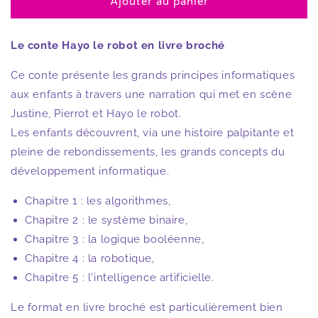
Ajouter au panier
de
de
Hayo
Hayo
le
le
Le conte Hayo le robot en livre broché
Robot
Robot
en
en
Ce conte présente les grands principes informatiques
livre
livre
aux enfants à travers une narration qui met en scène
Justine, Pierrot et Hayo le robot.
Les enfants découvrent, via une histoire palpitante et
pleine de rebondissements, les grands concepts du
développement informatique.
Chapitre 1 : les algorithmes,
Chapitre 2 : le système binaire,
Chapitre 3 : la logique booléenne,
Chapitre 4 : la robotique,
Chapitre 5 : l'intelligence artificielle.
Le format en livre broché est particulièrement bien