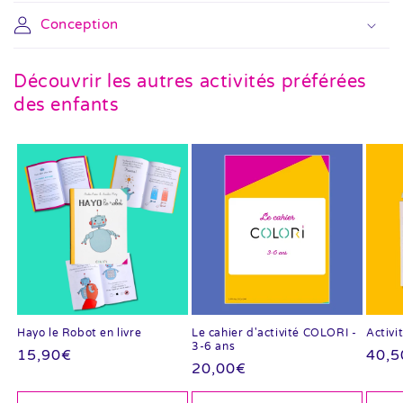
Conception
Découvrir les autres activités préférées
des enfants
Hayo le Robot en livre
Le cahier d'activité COLORI -
Activi
3-6 ans
Prix
15,90€
Prix
40,5
Prix
20,00€
habituel
habi
habituel